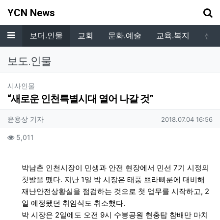
기
YCN News
메뉴
보더.인물
교회
문화.예술
교육.복지
신학
보도.인물
분류
시사인물
“새로운 인천특별시대 열어 나갈 것”
작성자 정보
작성
작성일
윤용상 기자
2018.07.04 16:56
컨텐츠 정보
조회
5,011
본문
박남춘 인천시장이 민생과 안전 현장에서 민선 7기 시정의
첫발을 뗐다. 지난 1일 박 시장은 태풍 쁘라삐룬에 대비해
재난안전상황실을 점검하는 것으로 첫 업무를 시작하고, 2
일 예정됐던 취임식도 취소했다.
박 시장은 2일에도 오전 9시 수봉공원 현충탑 참배만 마치