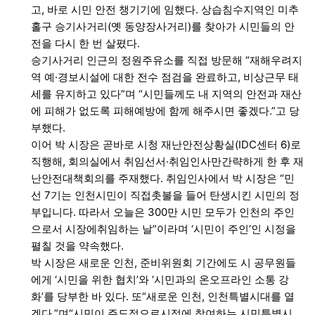
고, 바로 시민 안전 챙기기에 임했다. 상습침수지역인 미추
홀구 승기사거리(옛 동양장사거리)를 찾아가 시민들의 안
전을 다시 한 번 살폈다.
승기사거리 인근의 정원주유소를 직접 방문해 “재해우려지
역 예·경보시설에 대한 전수 점검을 완료하고, 비상근무 태
세를 유지하고 있다”며 “시민들께도 내 지역의 안전과 재산
에 피해가 없도록 피해예방에 함께 해주시면 좋겠다.”고 당
부했다.
이어 박 시장은 곧바로 시청 재난안전상황실(IDC센터 6)로
직행해, 회의실에서 취임선서·취임인사만간략하게 한 후 재
난안전대책회의를 주재했다. 취임인사에서 박 시장은 “민
선 7기는 인천시민이 직접촛불을 들어 탄생시킨 시민의 정
부입니다. 따라서 오늘은 300만 시민 모두가 인천의 주인
으로서 시장에취임하는 날”이라며 ‘시민이 주인’인 시정을
펼칠 것을 약속했다.
박 시장은 새로운 인천, 준비위원회 기간에도 시 공무원들
에게 ‘시민을 위한 협치’와 ‘시민과의 온오프라인 소통 강
화’를 당부한 바 있다. 또“새로운 인천, 인천특별시대를 열
겠다.”며“시민이 주도적으로시정에 참여하는 시민특별시,