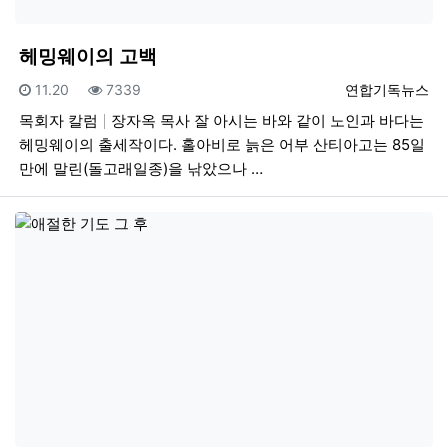
헤밍웨이의 고백
등록일
조회
등록자
11.20
7339
연합기독뉴스
목회자 칼럼
장자옥 목사 잘 아시는 바와 같이 노인과 바다는
헤밍웨이의 출세작이다. 홀아비로 늙은 어부 산티아고는 85일
만에 말린(돌고래일종)을 낚았으나 …