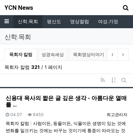
기
YCN News
메뉴
.복지
신학.목회
평신도
영상컬럼
여성.가정
독
신학.목회
신학.목회 분류 목록
현재 분류
이전 분류
다음
목회자 칼럼
성경속세상
목회영상이야기
해외선교
목회자 칼럼
321
/ 1 페이지
RSS
게시물 
게시
신용대 목사의 짧은 글 깊은 생각 - 아름다운 열매
를 …
등록일
조회
등록자
04.07
6450
최고관리자
목회자 칼럼
사람이든, 동물이든, 식물이든 생명이 있는 것에
변화를 일으키는 것에는 바꾸는 것이기에 통증이 따라오는 것