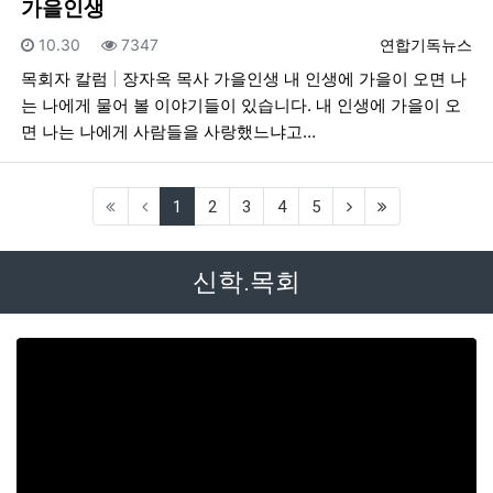
가을인생
등록일
조회
등록자
10.30
7347
연합기독뉴스
목회자 칼럼
장자옥 목사 가을인생 내 인생에 가을이 오면 나
는 나에게 물어 볼 이야기들이 있습니다. 내 인생에 가을이 오
면 나는 나에게 사람들을 사랑했느냐고…
(current)
(next)
(last)
1
2
3
4
5
신학.목회