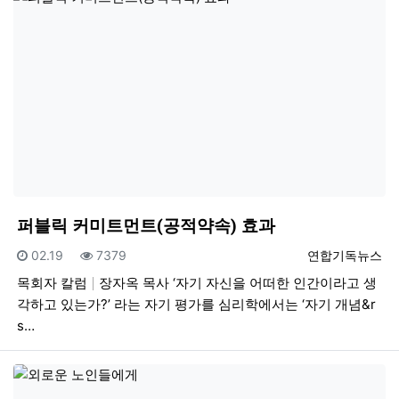
퍼블릭 커미트먼트(공적약속) 효과
등록일
조회
등록자
02.19
7379
연합기독뉴스
목회자 칼럼
장자옥 목사 ‘자기 자신을 어떠한 인간이라고 생
각하고 있는가?’ 라는 자기 평가를 심리학에서는 ‘자기 개념&r
s…