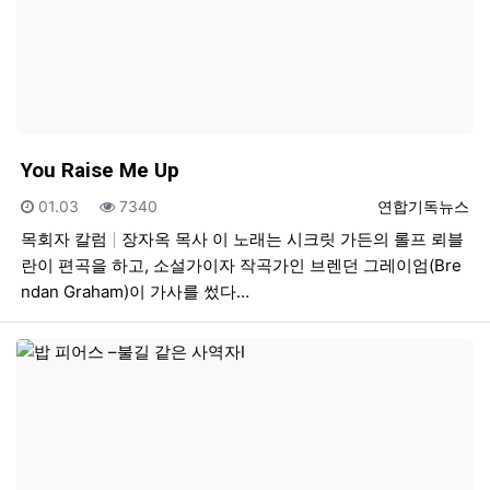
You Raise Me Up
등록일
조회
등록자
01.03
7340
연합기독뉴스
목회자 칼럼
장자옥 목사 이 노래는 시크릿 가든의 롤프 뢰블
란이 편곡을 하고, 소설가이자 작곡가인 브렌던 그레이엄(Bre
ndan Graham)이 가사를 썼다…