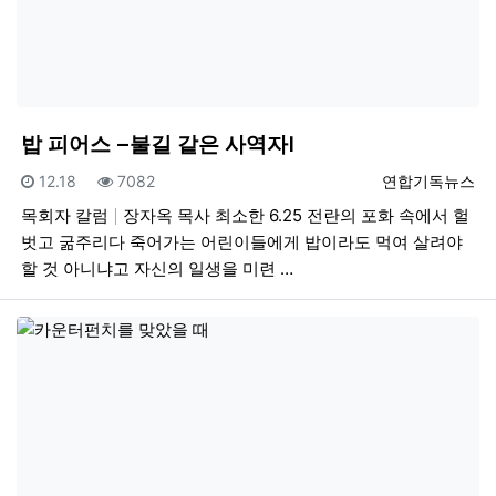
밥 피어스 –불길 같은 사역자Ⅰ
등록일
조회
등록자
12.18
7082
연합기독뉴스
목회자 칼럼
장자옥 목사 최소한 6.25 전란의 포화 속에서 헐
벗고 굶주리다 죽어가는 어린이들에게 밥이라도 먹여 살려야
할 것 아니냐고 자신의 일생을 미련 …