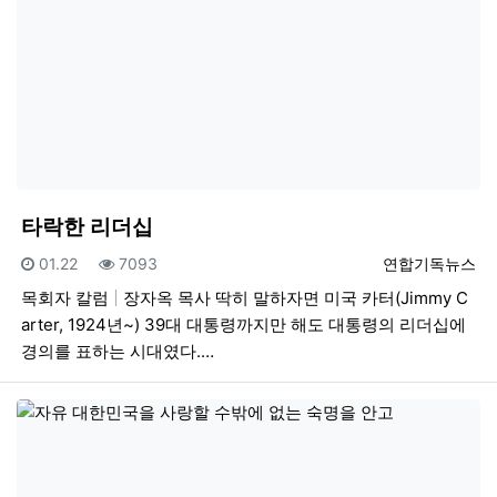
타락한 리더십
등록일
조회
등록자
01.22
7093
연합기독뉴스
목회자 칼럼
장자옥 목사 딱히 말하자면 미국 카터(Jimmy C
arter, 1924년~) 39대 대통령까지만 해도 대통령의 리더십에
경의를 표하는 시대였다.…