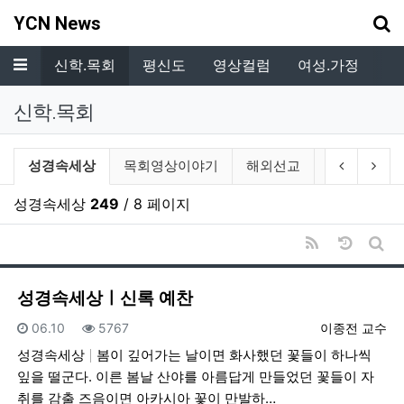
기
YCN News
메뉴
.복지
신학.목회
평신도
영상컬럼
여성.가정
독
신학.목회
신학.목회 분류 목록
현재 분류
이전 분류
다음
성경속세상
목회영상이야기
해외선교
재미있는 예
성경속세상
249
/ 8 페이지
RSS
날짜순 
게시
성경속세상ㅣ신록 예찬
등록일
조회
등록자
06.10
5767
이종전 교수
성경속세상
봄이 깊어가는 날이면 화사했던 꽃들이 하나씩
잎을 떨군다. 이른 봄날 산야를 아름답게 만들었던 꽃들이 자
취를 감출 즈음이면 아카시아 꽃이 만발하…