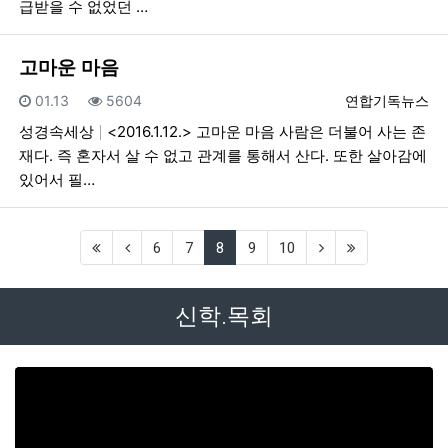
급받을 수 없었던 …
고마운 마음
등록일
조회
등록자
01.13
5604
연합기독뉴스
성경속세상
<2016.1.12.> 고마운 마음 사람은 더불어 사는 존
재다. 즉 혼자서 살 수 없고 관계를 통해서 산다. 또한 살아감에
있어서 필…
(first)
(previous)
(current)
(next)
(last)
6
7
8
9
10
신학.목회