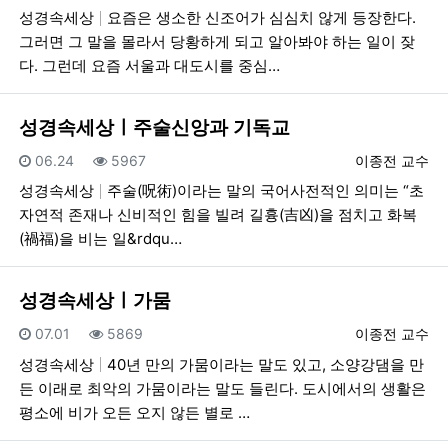
성경속세상
요즘은 생소한 신조어가 심심치 않게 등장한다.
그러면 그 말을 몰라서 당황하게 되고 알아봐야 하는 일이 잦
다. 그런데 요즘 서울과 대도시를 중심…
성경속세상ㅣ주술신앙과 기독교
등록일
조회
등록자
06.24
5967
이종전 교수
성경속세상
주술(呪術)이라는 말의 국어사전적인 의미는 “초
자연적 존재나 신비적인 힘을 빌려 길흉(吉凶)을 점치고 화복
(禍福)을 비는 일&rdqu…
성경속세상ㅣ가뭄
등록일
조회
등록자
07.01
5869
이종전 교수
성경속세상
40년 만의 가뭄이라는 말도 있고, 소양강댐을 만
든 이래로 최악의 가뭄이라는 말도 들린다. 도시에서의 생활은
평소에 비가 오든 오지 않든 별로 …