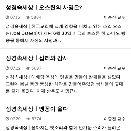
성경속세상ㅣ오스틴의 사명은?
등록일
조회
등록자
07.15
5884
이종전 교수
성경속세상
한국교회에 크게 영향을 미치고 있는 조엘 오스
틴(Joel Osteen)이 지난 6월 30일 미국의 보스톤 한 라디오 방
송을 통해서 자신의 사명과…
성경속세상ㅣ섭리와 감사
등록일
조회
등록자
07.22
5697
이종전 교수
성경속세상
예배당 옥상에 텃밭을 만들어 쌈채들을 심었다.
그런데 봄날 동안 풍성한 식탁을 만들어주었던 쌈채들이 꽃대
를 길게 올렸다. 이제 상추도 사명(?)…
성경속세상ㅣ맹꽁이 울다
등록일
조회
등록자
07.29
5774
이종전 교수
성경속세상
쏟아지는 빗소리와 함께 반가운 소리가 들려온