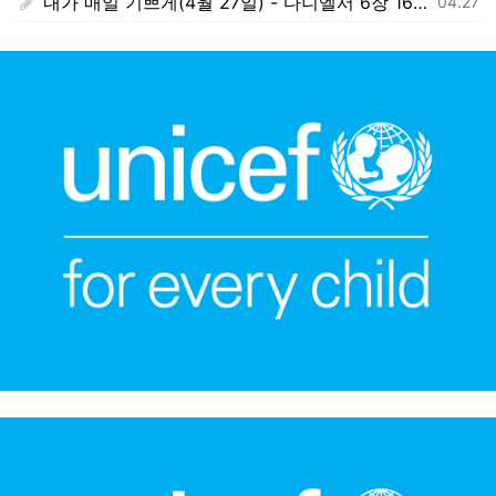
내가 매일 기쁘게(4월 27일) - 다니엘서 6장 16절 ~ 28절
등록일
04.27