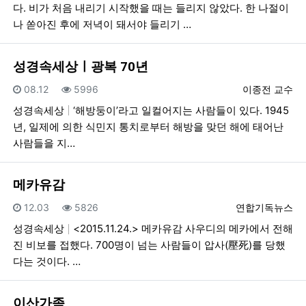
다. 비가 처음 내리기 시작했을 때는 들리지 않았다. 한 나절이
나 쏟아진 후에 저녁이 돼서야 들리기 …
성경속세상ㅣ광복 70년
등록일
조회
등록자
08.12
5996
이종전 교수
성경속세상
‘해방둥이’라고 일컬어지는 사람들이 있다. 1945
년, 일제에 의한 식민지 통치로부터 해방을 맞던 해에 태어난
사람들을 지…
메카유감
등록일
조회
등록자
12.03
5826
연합기독뉴스
성경속세상
<2015.11.24.> 메카유감 사우디의 메카에서 전해
진 비보를 접했다. 700명이 넘는 사람들이 압사(壓死)를 당했
다는 것이다. …
이산가족