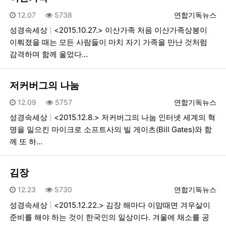
등록일
조회
등록자
12.07
5738
연합기독뉴스
성경속세상
<2015.10.27.> 이산가족 처음 이산가족상봉이
이뤄졌을 때는 모든 사람들이 마치 자기 가족을 만난 것처럼
감격하며 함께 울었다…
저커버그의 나눔
등록일
조회
등록자
12.09
5757
연합기독뉴스
성경속세상
<2015.12.8.> 저커버그의 나눔 인터넷 세계의 혁
명을 일으킨 마이크로 소프트사의 빌 게이츠(Bill Gates)와 함
께 또 하…
김장
등록일
조회
등록자
12.23
5730
연합기독뉴스
성경속세상
<2015.12.22.> 김장 해마다 이맘때면 겨우살이
준비를 해야 하는 것이 한국인의 일상이다. 겨울에 채소를 공