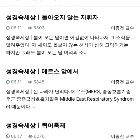
성경속세상ㅣ돌아오지 않는 지휘자
등록일
조회
등록자
06.11
5803
이종전 교수
성경속세상
봄이 오는 날이면 어김없이 나타나서 그 소식을
알려주었다. 제 새끼도 돌보지 않는 천성이 심히 고약하기는
하지만 그래도 봄이 오는 날 녀석의 소…
성경속세상ㅣ메르스 앞에서
등록일
조회
등록자
06.11
5845
이종전 교수
성경속세상
온 나라가 난리다. 메르스(MERS, 중동호흡기증
후군 중증급성호흡기질환 Middle East Respiratory Syndrom
e) 때문이다. …
성경속세상ㅣ퀴어축제
등록일
조회
등록자
06.17
6076
이종전 교수