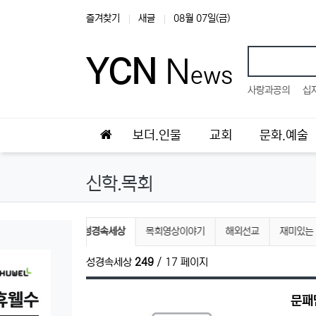
상단 네비
즐겨찾기
새글
08월 07일(금)
YCN
N
ews
인기검색
사랑과공의
십
메인 메뉴
홈으로
보더.인물
교회
문화.예술
신학.목회
신학.목회 분류 목록
현재 분류
목회자 칼럼
성경속세상
목회영상이야기
해외선교
재미있는
성경속세상
249
/ 17 페이지
문패