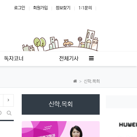
로그인
회원가입
정보찾기
1:1문의
사이드바
독자코너
전체기사
신학.목회
이전 분류
다음 분류
신학.목회
S
날짜순 정렬
게시판 검색