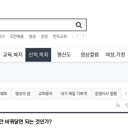
어
자가
요한복음
영성
공정
한국교회
개한민국
사법부
십자가
교육.복지
신학.목회
평신도
영상컬럼
여성.가정
 예화
영성의 샘
교회용어
내가 매일 기쁘게
운영이사 칼럼
RS
만 바꿔달면 되는 것인가?