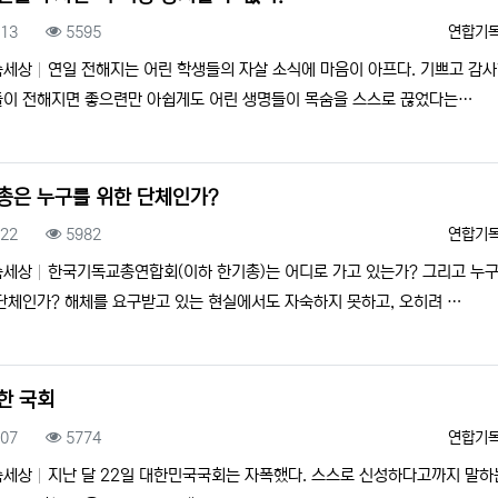
록일
조회
등록자
.13
5595
연합기
속세상
연일 전해지는 어린 학생들의 자살 소식에 마음이 아프다. 기쁘고 감
이 전해지면 좋으련만 아쉽게도 어린 생명들이 목숨을 스스로 끊었다는…
총은 누구를 위한 단체인가?
록일
조회
등록자
.22
5982
연합기
속세상
한국기독교총연합회(이하 한기총)는 어디로 가고 있는가? 그리고 누
단체인가? 해체를 요구받고 있는 현실에서도 자숙하지 못하고, 오히려 …
한 국회
록일
조회
등록자
.07
5774
연합기
속세상
지난 달 22일 대한민국국회는 자폭했다. 스스로 신성하다고까지 말하