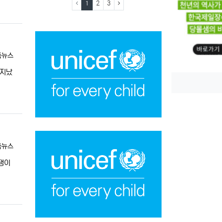
(current)
(next)
1
2
3
독뉴스
 지났
독뉴스
쟁이