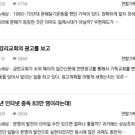
록일
조회
등록자
.29
5758
연합기
속세상
1960-70년대 문패달기운동을 했던 기억이 있다. 정확하게 알지 못
라에 문패가 등장한 것은 아마도 일제시대가 아닐까? 우편제도가 …
감리교회의 광고를 보고
록일
조회
등록자
.16
5888
연합기
속세상
금란교회가 소위 메이저 일간신문에 전면광고를 통해서 기독교회를 
용을 담아서 알리는 일을 하고 있다. 광고계획을 어떻게 세웠는지는 모르…
년 인터넷 중독 83만 명이라는데!
록일
조회
등록자
.09
5834
연합기
속세상
문명의 발전이 이익일 수만 있으면 얼마나 좋을까? 과거에는 상상조차
었던 일들이 문명의 발전으로 실현되었지만 동시에 많은 과제도 동반되…