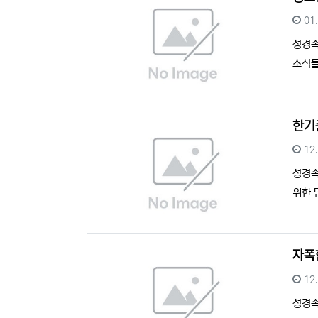
등
01
성경
소식들
한기
등
12
성경
위한 
자폭
등
12
성경