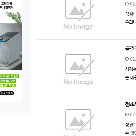
등
02
성경
우리나
금란
등
02
성경
는 내
청소
등
02
성경
수 없