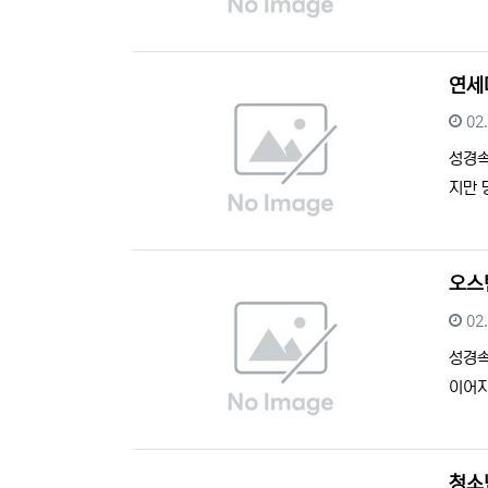
연세
등
02
성경
지만 
오스
등
02
성경
이어지
청소