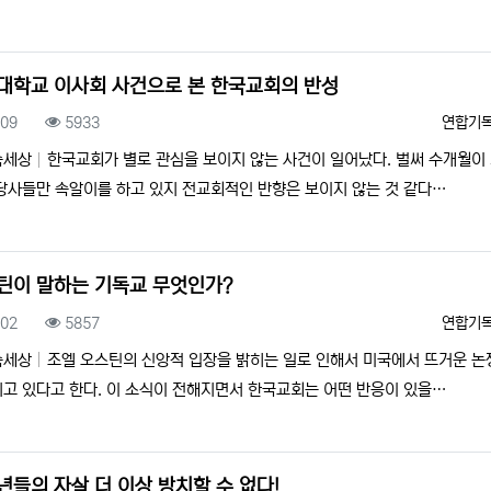
대학교 이사회 사건으로 본 한국교회의 반성
록일
조회
등록자
.09
5933
연합기
속세상
한국교회가 별로 관심을 보이지 않는 사건이 일어났다. 벌써 수개월이
당사들만 속알이를 하고 있지 전교회적인 반향은 보이지 않는 것 같다…
틴이 말하는 기독교 무엇인가?
록일
조회
등록자
.02
5857
연합기
속세상
조엘 오스틴의 신앙적 입장을 밝히는 일로 인해서 미국에서 뜨거운 논
고 있다고 한다. 이 소식이 전해지면서 한국교회는 어떤 반응이 있을…
년들의 자살 더 이상 방치할 수 없다!