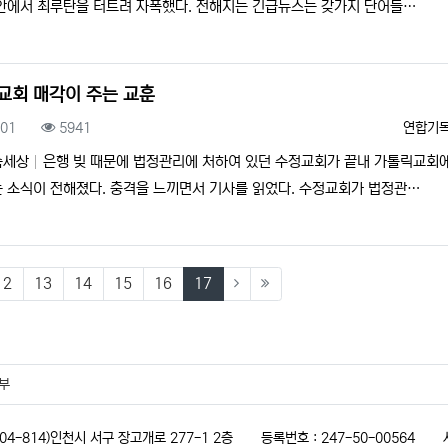
안에서 최루탄을 터트려 자폭했다. 전해지는 긴급뉴스는 갖가지 단어들…
교회 매각이 주는 교훈
록일
조회
등록자
.01
5941
연합기
속세상
은행 빚 때문에 법정관리에 처하여 있던 수정교회가 끝내 가톨릭교회에
 소식이 전해졌다. 충격을 느끼면서 기사를 읽었다. 수정교회가 법정관…
)
(current)
12
13
14
15
16
17
부
(404-814)인천시 서구 장고개로 277-1 2층
등록번호 : 247-50-00564