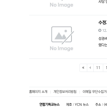
사당 
수정
등
12
성경
렸다는
(first)
(previous
11
홈페이지 소개
개인정보처리방침
이메일 무단수집거
연합기독교뉴스
제호 : YCN 뉴스
주소 : 