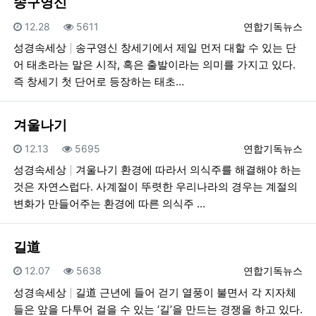
송구영신
등록일
조회
등록자
12.28
5611
연합기독뉴스
성경속세상
송구영신 창세기에서 제일 먼저 대할 수 있는 단
어 태초라는 말은 시작, 혹은 출발이라는 의미를 가지고 있다.
즉 창세기 첫 단어로 등장하는 태초…
겨울나기
등록일
조회
등록자
12.13
5695
연합기독뉴스
성경속세상
겨울나기 환경에 따라서 의식주를 해결해야 하는
것은 자연스럽다. 사계절이 뚜렷한 우리나라의 경우는 계절의
변화가 만들어주는 환경에 따른 의식주 …
길道
등록일
조회
등록자
12.07
5638
연합기독뉴스
성경속세상
길道 근년에 들어 걷기 열풍이 불면서 각 지자체
들은 앞을 다투어 걸을 수 있는 ‘길’을 만드는 경쟁을 하고 있다.