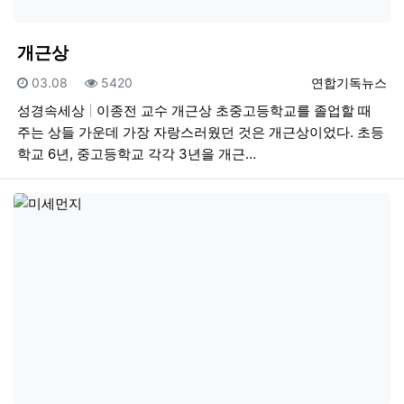
개근상
등록일
조회
등록자
03.08
5420
연합기독뉴스
성경속세상
이종전 교수 개근상 초중고등학교를 졸업할 때
주는 상들 가운데 가장 자랑스러웠던 것은 개근상이었다. 초등
학교 6년, 중고등학교 각각 3년을 개근…