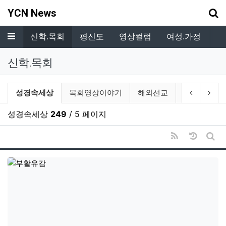
기
YCN News
메뉴
.복지
신학.목회
평신도
영상컬럼
여성.가정
독
신학.목회
신학.목회 분류 목록
현재 분류
이전 분류
다음
성경속세상
목회영상이야기
해외선교
재미있는 예
성경속세상
249
/ 5 페이지
RSS
날짜순 
게시