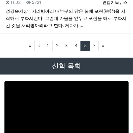
등록일
조회
등록자
11.03
5721
연합기독뉴스
성경속세상
서리병아리 대부분의 닭은 봄에 포란(抱卵)을 시
작해서 부화시킨다. 그런데 가을을 앞두고 포란을 해서 부화시
킨 것을 서리병아리라고 한다. 게다가 …
(first)
(current)
(next)
(last)
1
2
3
4
5
신학.목회