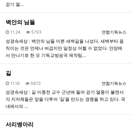
걷기 열…
벽안의 님들
등록일
조회
등록자
11.24
5793
연합기독뉴스
성경속세상
벽안의 님들 이른 새벽길을 나섰다. 새벽부터 움
직이는 것은 언제나 버겁지만 일정상 어쩔 수 없었다. 안양에
서 만나기로 한 모 기독교방송국 제작팀…
길
등록일
조회
등록자
11.16
5672
연합기독뉴스
성경속세상
길 이종전 교수 근년에 들어 걷기 열풍이 불면서
각 지자체들은 앞을 다투어 ‘길’을 만드는 경쟁을 하고 있다. 국
내에서의 …
서리병아리