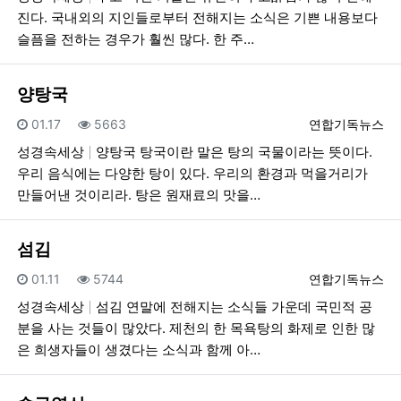
진다. 국내외의 지인들로부터 전해지는 소식은 기쁜 내용보다
슬픔을 전하는 경우가 훨씬 많다. 한 주…
양탕국
등록일
조회
등록자
01.17
5663
연합기독뉴스
성경속세상
양탕국 탕국이란 말은 탕의 국물이라는 뜻이다.
우리 음식에는 다양한 탕이 있다. 우리의 환경과 먹을거리가
만들어낸 것이리라. 탕은 원재료의 맛을…
섬김
등록일
조회
등록자
01.11
5744
연합기독뉴스
성경속세상
섬김 연말에 전해지는 소식들 가운데 국민적 공
분을 사는 것들이 많았다. 제천의 한 목욕탕의 화제로 인한 많
은 희생자들이 생겼다는 소식과 함께 아…