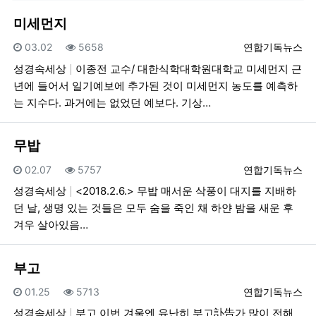
미세먼지
등록일
조회
등록자
03.02
5658
연합기독뉴스
성경속세상
이종전 교수/ 대한식학대학원대학교 미세먼지 근
년에 들어서 일기예보에 추가된 것이 미세먼지 농도를 예측하
는 지수다. 과거에는 없었던 예보다. 기상…
무밥
등록일
조회
등록자
02.07
5757
연합기독뉴스
성경속세상
<2018.2.6.> 무밥 매서운 삭풍이 대지를 지배하
던 날, 생명 있는 것들은 모두 숨을 죽인 채 하얀 밤을 새운 후
겨우 살아있음…
부고
등록일
조회
등록자
01.25
5713
연합기독뉴스
성경속세상
부고 이번 겨울엔 유난히 부고訃告가 많이 전해