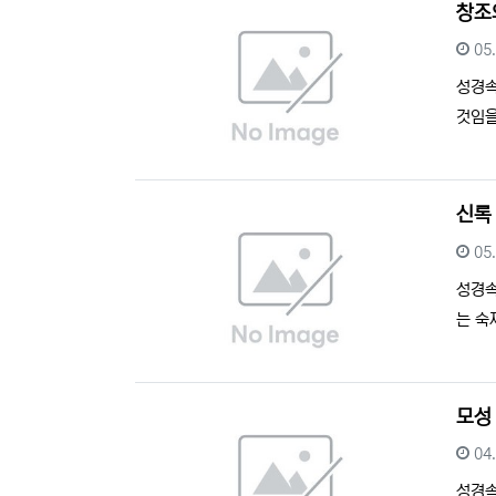
창조
등
05
성경
것임을
신록
등
05
성경
는 숙
모성
등
04
성경