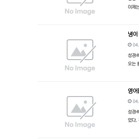
이제는
냉이
등
04
성경
오는 
영어
등
04
성경
었다.