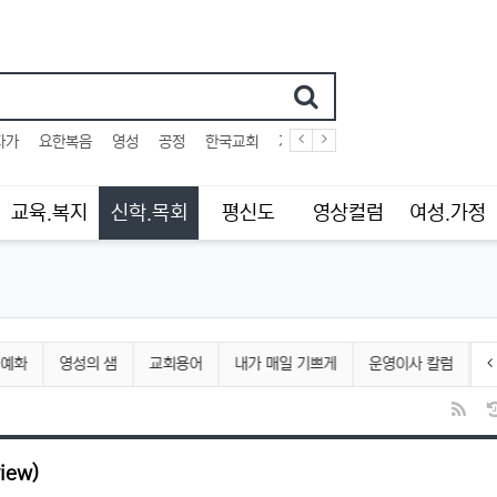
어
자가
요한복음
영성
공정
한국교회
개한민국
사법부
십자가
교육.복지
신학.목회
평신도
영상컬럼
여성.가정
 예화
영성의 샘
교회용어
내가 매일 기쁘게
운영이사 칼럼
RS
iew)