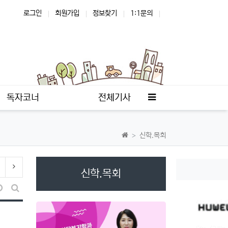
로그인
회원가입
정보찾기
1:1문의
사이드바
독자코너
전체기사
신학.목회
이전 분류
다음 분류
신학.목회
S
날짜순 정렬
게시판 검색