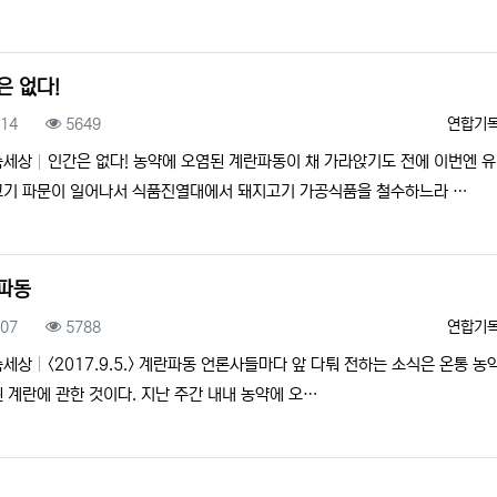
은 없다!
록일
조회
등록자
.14
5649
연합기
속세상
인간은 없다! 농약에 오염된 계란파동이 채 가라앉기도 전에 이번엔 
기 파문이 일어나서 식품진열대에서 돼지고기 가공식품을 철수하느라 …
파동
록일
조회
등록자
.07
5788
연합기
속세상
<2017.9.5.> 계란파동 언론사들마다 앞 다퉈 전하는 소식은 온통 농
 계란에 관한 것이다. 지난 주간 내내 농약에 오…