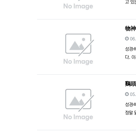
고 있
物
등
06
성경
다. 
鷄
등
05
성경
정말 