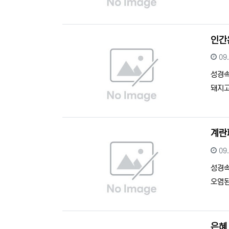
인간
등
09
성경
돼지고
계란
등
09
성경
오염된
은혜