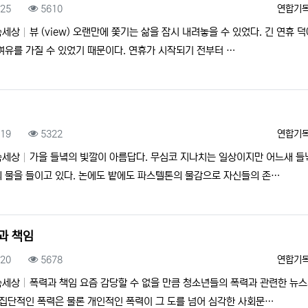
록일
조회
등록자
.25
5610
연합기
속세상
뷰 (view) 오랜만에 쫓기는 삶을 잠시 내려놓을 수 있었다. 긴 연휴 덕
여유를 가질 수 있었기 때문이다. 연휴가 시작되기 전부터 …
록일
조회
등록자
.19
5322
연합기
속세상
가을 들녘의 빛깔이 아름답다. 무심코 지나치는 일상이지만 어느새 들
 물을 들이고 있다. 논에도 밭에도 파스텔톤의 물감으로 자신들의 존…
과 책임
록일
조회
등록자
.20
5678
연합기
속세상
폭력과 책임 요즘 감당할 수 없을 만큼 청소년들의 폭력과 관련한 뉴
 집단적인 폭력은 물론 개인적인 폭력이 그 도를 넘어 심각한 사회문…