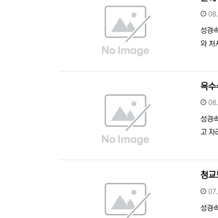
등
08
성경
와 처
옥수
등
08
성경
고 자
청교
등
07
성경