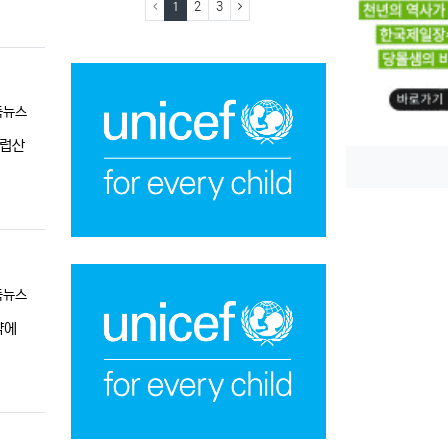
(current)
(next)
1
2
3
독뉴스
유럽산
독뉴스
약에