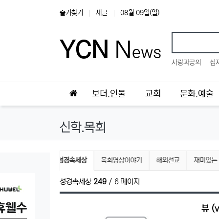
상단 네비
즐겨찾기
새글
08월 09일(일)
YCN
N
ews
인기검색
사랑과공의
십
메인 메뉴
홈으로
보더.인물
교회
문화.예술
신학.목회
신학.목회 분류 목록
현재 분류
목회자 칼럼
성경속세상
목회영상이야기
해외선교
재미있는
성경속세상
249
/ 6 페이지
뷰 (v