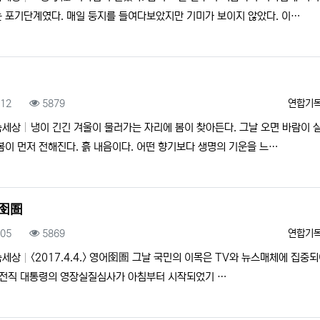
 포기단계였다. 매일 둥지를 들여다보았지만 기미가 보이지 않았다. 이…
록일
조회
등록자
.12
5879
연합기
속세상
냉이 긴긴 겨울이 물러가는 자리에 봄이 찾아든다. 그날 오면 바람이 
봄이 먼저 전해진다. 흙 내음이다. 어떤 향기보다 생명의 기운을 느…
囹圄
록일
조회
등록자
.05
5869
연합기
속세상
<2017.4.4.> 영어囹圄 그날 국민의 이목은 TV와 뉴스매체에 집중
 전직 대통령의 영장실질심사가 아침부터 시작되었기 …