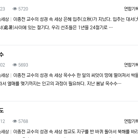
록일
조회
등록자
.23
5720
연합기
속세상
이종전 교수의 성경 속 세상 은혜 입추(立秋)가 지났다. 입추는 대서(
서(處暑)사이에 있는 절기다. 우리 선조들은 1년을 24절기로 …
수
록일
조회
등록자
.02
5693
연합기
속세상
이종전 교수의 성경 속 세상 옥수수 한 알의 씨앗이 땅에 떨어져서 싹을
라서 열매를 맺기까지는 인고의 과정이 필요하다. 지난 봄날 옥수수…
도
록일
조회
등록자
.12
5768
연합기
속세상
이종전 교수의 성경 속 세상 청교도 지구를 반 바퀴 돌아서 북해를 바