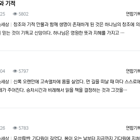
와 기적
록일
조회
등록자
.25
5802
연합기
속세상
창조와 기적 만물과 함께 생명이 존재하게 된 것은 하나님의 창조에 
 믿는 것이 기독교 신앙이다. 하나님은 영원한 뜻과 지혜를 가지고 …
록일
조회
등록자
.04
5797
연합기
속세상
신록 오랜만에 고속열차에 몸을 실었다. 먼 길을 떠날 때 마다 스스로
제가 주어진다. 승차시간과 비례해서 읽을 책을 결정하는 것과 그것을…
록일
조회
등록자
.26
5783
연합기
속세상
모성母性 기다림이 길었다. 봄이 오는 날부터 지금까지 기다림에 지