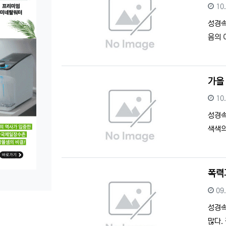
등
10
성경
음의 
가을
등
10
성경
색색의
폭력
등
09
성경
많다.