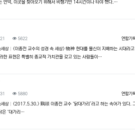
는 언덕, 이곳을 찾아오기 위해서 비행기만 14시간이나 타야 했다.…
神
록일
조회
등록자
.21
5622
연합기
속세상
<이종전 교수의 성경 속 세상> 物神 현대를 물신이 지배하는 시대라고
이러한 표현은 특별히 종교적 가치관을 갖고 있는 사람들이…
頭
록일
조회
등록자
.31
5880
연합기
속세상
<2017.5.30.> 鷄頭 이종전 교수 ‘닭대가리’라고 하는 속어가 있다. 
닭은 ‘대가리…