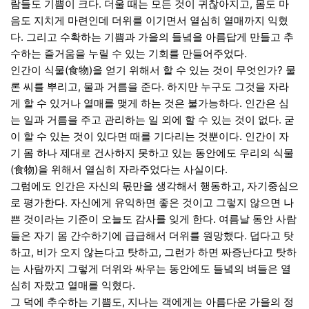
람들도 기쁨이 크다. 더울 때는 모든 것이 귀찮아지고, 몸도 마
음도 지치게 마련인데 더위를 이기면서 열심히 열매까지 익혔
다. 그리고 수확하는 기쁨과 가을의 들녘을 아름답게 만들고 추
수하는 즐거움을 누릴 수 있는 기회를 만들어주었다.
인간이 식물(食物)을 얻기 위해서 할 수 있는 것이 무엇인가? 물
론 씨를 뿌리고, 물과 거름을 준다. 하지만 누구도 그것을 자라
게 할 수 있거나 열매를 맺게 하는 것은 불가능하다. 인간은 심
는 일과 거름을 주고 관리하는 일 외에 할 수 있는 것이 없다. 굳
이 할 수 있는 것이 있다면 때를 기다리는 것뿐이다. 인간이 자
기 몸 하나 제대로 건사하지 못하고 있는 동안에도 우리의 식물
(食物)을 위해서 열심히 자라주었다는 사실이다.
그럼에도 인간은 자신의 몫만을 생각해서 행동하고, 자기중심으
로 평가한다. 자신에게 유익하면 좋은 것이고 그렇지 않으면 나
쁜 것이라는 기준이 오늘도 감사를 잊게 한다. 여름날 동안 사람
들은 자기 몸 간수하기에 급급해서 더위를 원망했다. 덥다고 탓
하고, 비가 오지 않는다고 탓하고, 그런가 하면 짜증난다고 탓하
는 사람까지 그렇게 더위와 싸우는 동안에도 들녘의 벼들은 열
심히 자랐고 열매를 익혔다.
그 덕에 추수하는 기쁨도, 지나는 객에게는 아름다운 가을의 정