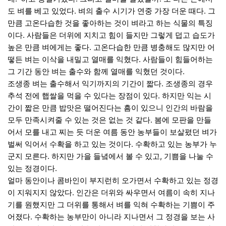
도 벼를 베고 있었다. 벼의 출수 시기가 연중 가장 더운 때다. 그
만큼 고온다습한 것을 좋아하는 것이 벼라고 하는 식물의 특징
이다. 사람들은 더위에 지치고 힘이 들지만 그렇게 덥고 습도가
높은 만큼 벼에게는 좋다. 고온다습한 만큼 병충해도 많지만 어
떻든 벼는 이삭을 내밀고 열매를 익혔다. 사람들이 힘들어하는
그 기간 동안 벼는 출수와 함께 열매를 익혔던 것이다.
조생종 벼는 출수해서 익기까지의 기간이 짧다. 조생종의 경우
추석 전에 햅쌀을 먹을 수 있다는 장점이 있다. 하지만 익는 시
간이 짧은 만큼 밥맛은 떨어진다는 흠이 있으니 인간의 바람을
모두 만족시켜줄 수 있는 것은 없는 것 같다. 봄에 모판을 만들
어서 모를 내고 찌는 듯 더운 여름 동안 농부들이 보살폈던 벼가
벌써 익어서 수확을 하고 있는 것이다. 수확하고 있는 농부가 누
군지 모른다. 하지만 가을 들녘에서 볼 수 있고, 기쁨을 나눌 수
있는 정경이다.
얼마 동안이나 콤바인이 부지런히 오가면서 수확하고 있는 정경
이 지워지지 않았다. 인간은 더위와 싸우면서 여름이 속히 지나
기를 원했지만 그 더위를 통해서 벼를 익혀 수확하는 기쁨이 주
어졌다. 수확하는 농부만이 아니라 지나면서 그 정경을 보는 사