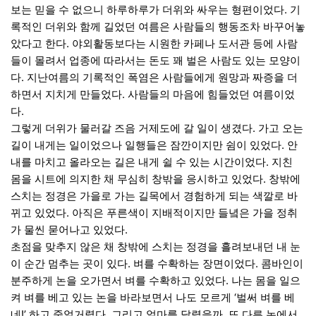
보는 믿을 수 없으니 하루하루가 더위와 싸우는 형편이었다. 기
록적인 더위와 함께 길었던 여름은 사람들의 행동조차 바꾸어놓
았다고 한다. 야외활동보다는 시원한 카페나 도서관 등에 사람
들이 몰려서 업종에 따라서는 돈도 꽤 벌은 사람도 있는 모양이
다. 지난여름의 기록적인 폭염은 사람들에게 원망과 짜증을 더
하면서 지치게 만들었다. 사람들의 마음에 힘들었던 여름이었
다.
그렇게 더위가 물러갈 즈음 거제도에 갈 일이 생겼다. 가고 오는
길이 내게는 일이었으나 일행들은 잠깐이지만 쉼이 있었다. 안
내를 마치고 올라오는 길은 내게 쉴 수 있는 시간이었다. 지친
몸을 시트에 의지한 채 무심히 창밖을 응시하고 있었다. 창밖에
스치는 정경은 가을로 가는 길목에서 경험하게 되는 색깔로 바
뀌고 있었다. 아직은 푸른색이 지배적이지만 들녘은 가을 정취
가 물씬 묻어나고 있었다.
초점을 맞추지 않은 채 창밖에 스치는 정경을 흘려보내던 내 눈
이 순간 멈추는 곳이 있다. 벼를 수확하는 장면이었다. 콤바인이
분주하게 논을 오가면서 벼를 수확하고 있었다. 나는 몸을 일으
켜 벼를 베고 있는 논을 바라보면서 나도 모르게 ‘벌써 벼를 베
네!’ 하고 중얼거렸다. 그리고 얼마를 달렸을까. 또 다른 논에서