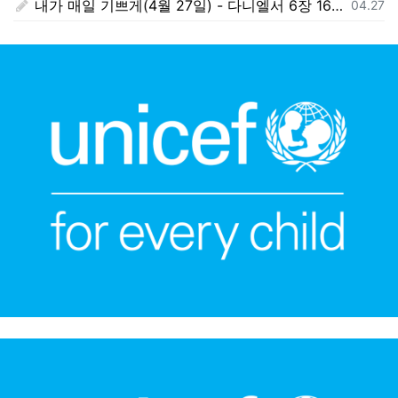
내가 매일 기쁘게(4월 27일) - 다니엘서 6장 16절 ~ 28절
등록일
04.27