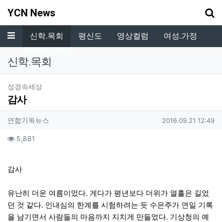
기
YCN News
메뉴
.복지
신학.목회
평신도
영상컬럼
여성.가정
독
신학.목회
분류
성경속세상
감사
작성자 정보
작성
작성일
연합기독뉴스
2016.09.21 12:49
컨텐츠 정보
조회
5,881
본문
감사
유난히 더운 여름이었다. 게다가 평년보다 더위가 열흘은 길었
던 것 같다. 인내심의 한계를 시험하려는 듯 수은주가 연일 기록
을 남기면서 사람들의 마음까지 지치게 만들었다. 기상청의 예