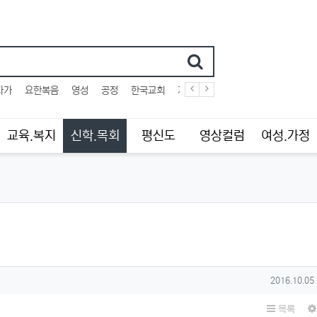
어
자가
요한복음
영성
공정
한국교회
개한민국
사법부
십자가
교육.복지
신학.목회
평신도
영상컬럼
여성.가정
작성일
2016.10.05
목록