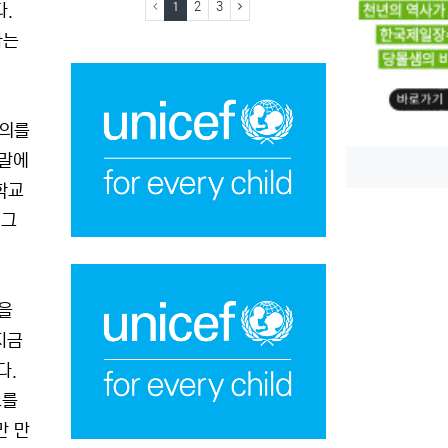
(current)
(next)
1
2
3
다.
다는
강의를
 말에
학교
 그
경을
지금
다.
그를
만 만