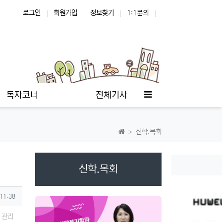
로그인
회원가입
정보찾기
1:1문의
사이드바
독자코너
전체기사
신학.목회
신학.목회
 11:38
관리