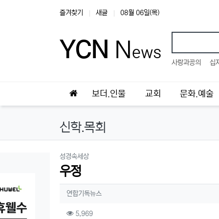
상단 네비
즐겨찾기
새글
08월 06일(목)
YCN
N
ews
인기검색
사랑과공의
십
메인 메뉴
홈으로
보더.인물
교회
문화.예술
신학.목회
분류
성경속세상
우정
작성자 정보
작성
연합기독뉴스
컨텐츠 정보
조회
5,969