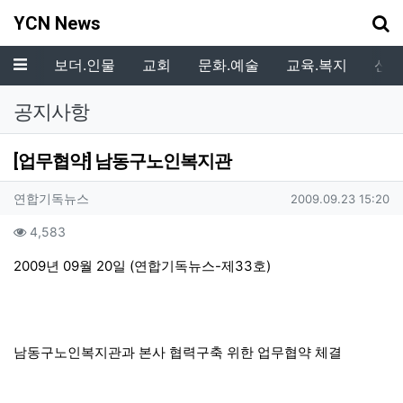
기
YCN News
메뉴
보더.인물
교회
문화.예술
교육.복지
신학
공지사항
[업무협약] 남동구노인복지관
작성자 정보
작성
작성일
연합기독뉴스
2009.09.23 15:20
컨텐츠 정보
조회
4,583
본문
2009년 09월 20일 (연합기독뉴스-제33호)
남동구노인복지관과 본사 협력구축 위한 업무협약 체결